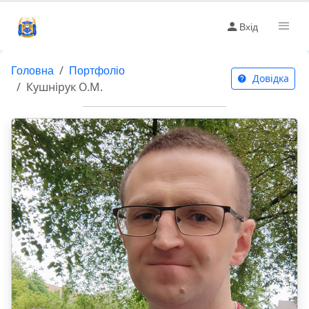
Вхід
Головна
Портфоліо
Довідка
Кушнірук О.М.