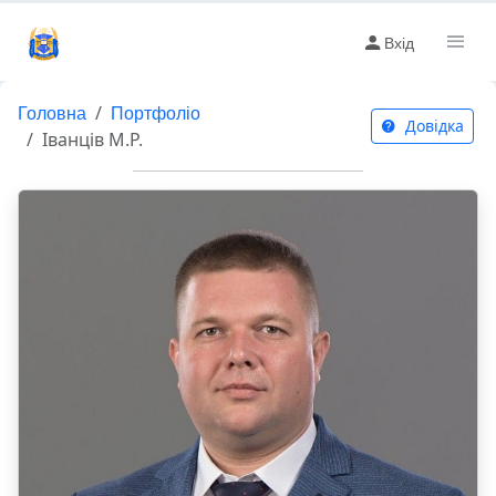
Вхід
Головна
Портфоліо
Довідка
Іванців М.Р.