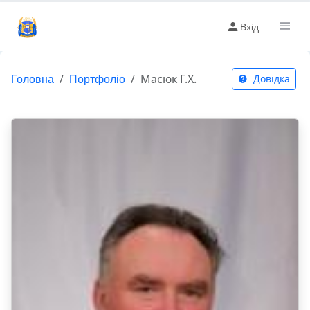
Вхід
Головна
Портфоліо
Масюк Г.Х.
Довідка