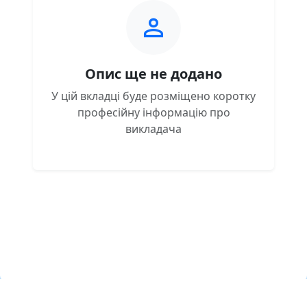
Опис ще не додано
У цій вкладці буде розміщено коротку
професійну інформацію про
викладача
Навчальна хмара ЛКЛАУД
Copyright © Навчальна хмара
з