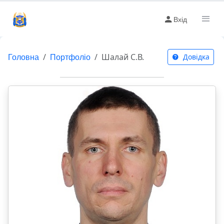
Вхід
Головна
Портфоліо
Шалай С.В.
Довідка