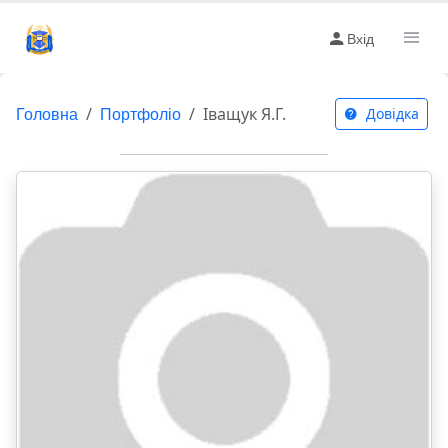
Вхід
Головна
Портфоліо
Іващук Я.Г.
Довідка