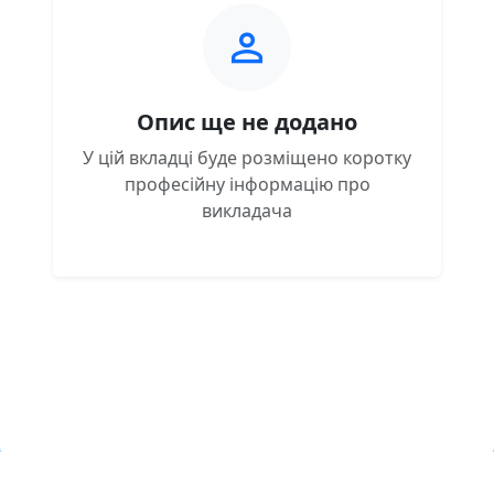
Опис ще не додано
У цій вкладці буде розміщено коротку
професійну інформацію про
викладача
Навчальна хмара ЛКЛАУД
Copyright © Навчальна хмара
з