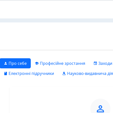
Про себе
Професійне зростання
Заходи
Електронні підручники
Науково-видавнича дія