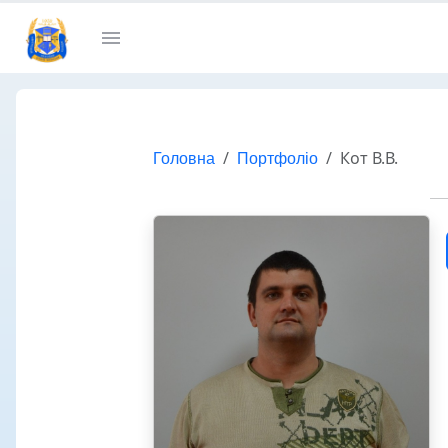
Головна
Портфоліо
Кот В.В.