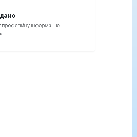
одано
ку професійну інформацію
а