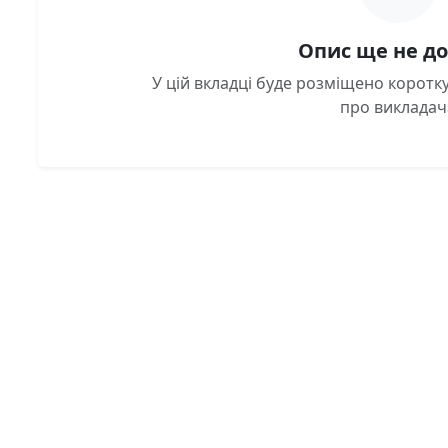
Опис ще не д
У цій вкладці буде розміщено корот
про викладач