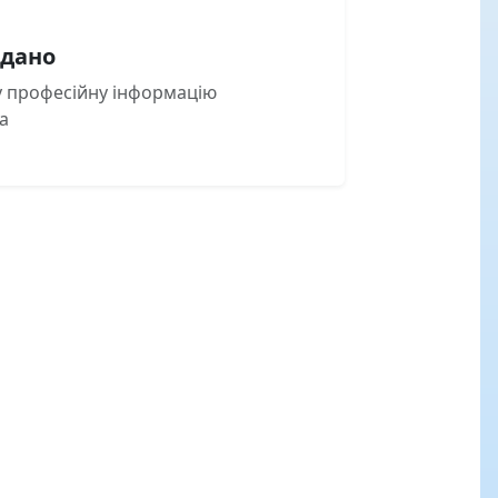
одано
ку професійну інформацію
а