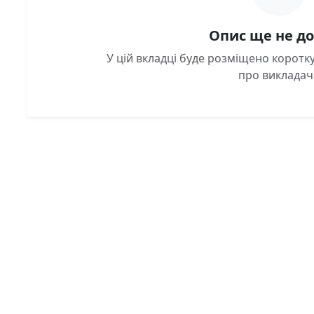
Опис ще не д
У цій вкладці буде розміщено корот
про викладач