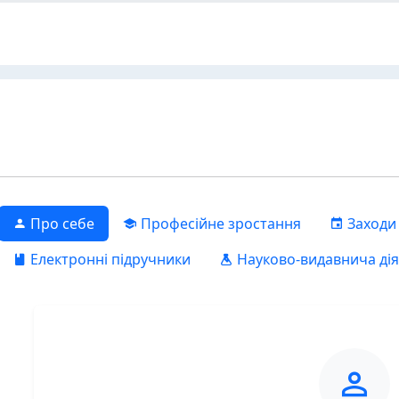
Про себе
Професійне зростання
Заходи
Електронні підручники
Науково-видавнича дія