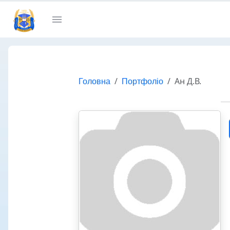
Головна
Портфоліо
Ан Д.В.