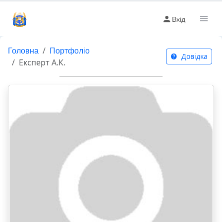
Вхід
Головна
Портфоліо
Довідка
Експерт А.К.