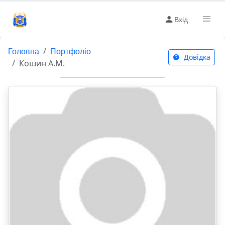
Вхід
Головна
Портфоліо
Довідка
Кошин А.М.