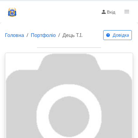
Вхід
Головна
Портфоліо
Дець Т.І.
Довідка