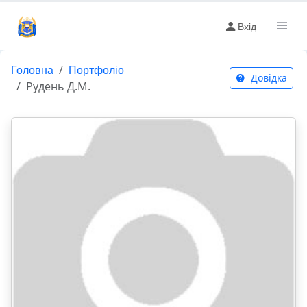
Вхід
Головна
Портфоліо
Довідка
Рудень Д.М.