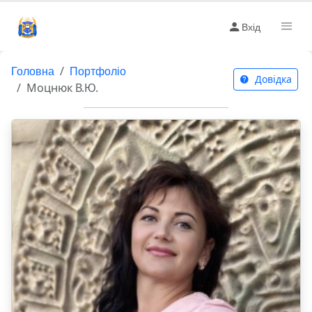
Вхід
Головна
Портфоліо
Довідка
Моцнюк В.Ю.