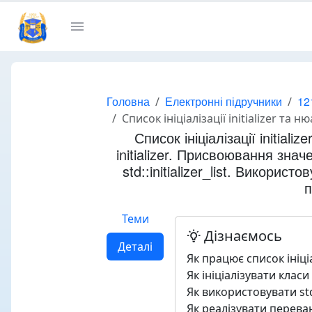
Головна
Електронні підручники
12
Список ініціалізації initializer та нюанси його використання. Огляд списків ініціалізації. Ініціалізація класів через initiali
Список ініціалізації initiali
initializer. Присвоювання знач
std::initializer_list. Викор
п
Теми
Дізнаємось
Деталі
Як працює список ініціа
Як ініціалізувати класи ч
Як використовувати std::
Як реалізувати перева