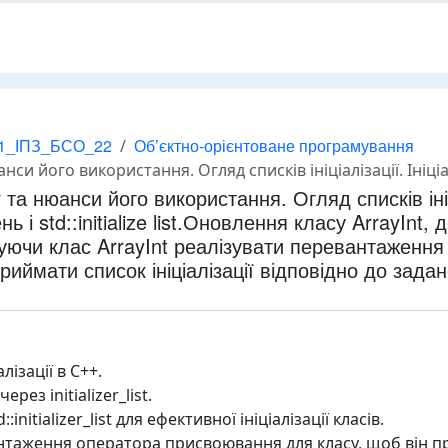
1_ІПЗ_БСО_22
Об’єктно-орієнтоване програмування
zer. Присвоювання значень і std::initialize list.Оновлення класу ArrayInt, добавляючи конструктор який приймає std::initializer_list. Використовуючи клас ArrayInt реалізувати перевантаження оператора присво
zer та нюанси його використання. Огляд списків ініц
ень і std::initialize list.Оновлення класу ArrayI
истовуючи клас ArrayInt реалізувати перевантаже
риймати список ініціалізації відповідно до задан
лізації в C++.
ерез initializer_list.
initializer_list для ефективної ініціалізації класів.
нтаження оператора присвоювання для класу, щоб він пр