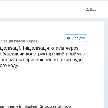
Вхід
Довідка
ювання, який буде приймати список ініціалізації відповідно до заданого коду.
іалізації. Ініціалізація класів через
nt, добавляючи конструктор який приймає
ння оператора присвоювання, який буде
ого коду.
ацював з ініціалізаційними списками.