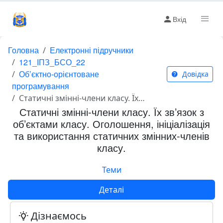
Вхід
Головна
Електронні підручники
121_ІПЗ_БСО_22
Об’єктно-орієнтоване
Довідка
програмування
Статичні змінні-члени класу. Їх зв’язок з об’єктами класу. Оголошення, ініціалізація та використання статичних змінних-членів класу.
Статичні змінні-члени класу. Їх зв’язок з
об’єктами класу. Оголошення, ініціалізація
та використання статичних змінних-членів
класу.
Теми
Деталі
Дізнаємось