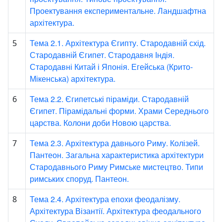
Проектування експериментальне. Ландшафтна
архітектура.
Тема 2.1. Архітектура Єгипту. Стародавній схід.
5
Стародавній Єгипет. Стародавня Індія.
Стародавні Китай і Японія. Егейська (Крито-
Мікенська) архітектура.
Тема 2.2. Єгипетські піраміди. Стародавній
6
Єгипет. Пірамідальні форми. Храми Середнього
царства. Колони доби Новою царства.
Тема 2.3. Архітектура давнього Риму. Колізей.
7
Пантеон. Загальна характеристика архітектури
Стародавнього Риму Римське мистецтво. Типи
римських споруд. Пантеон.
Тема 2.4. Архітектура епохи феодалізму.
8
Архітектура Візантії. Архітектура феодального