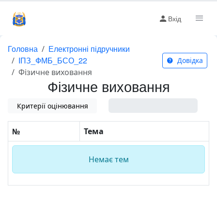
Вхід
Головна
Електронні підручники
ІПЗ_ФМБ_БСО_22
Довідка
Фізичне виховання
Фізичне виховання
Критерії оцінювання
0%
№
Тема
Немає тем