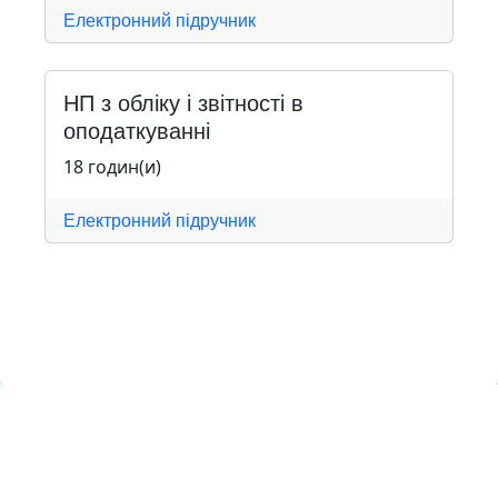
Електронний підручник
НП з обліку і звітності в
оподаткуванні
18 годин(и)
Електронний підручник
Навчальна хмара ЛКЛАУД
Copyright © Навчальна хмара
з
ЛКЛАУД 2026
lcloud.in.ua