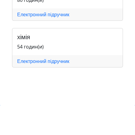
80 годин(и)
Електронний підручник
хімія
54 годин(и)
Електронний підручник
Навчальна хмара ЛКЛАУД
Copyright © Навчальна хмара
з
ЛКЛАУД 2026
lcloud.in.ua